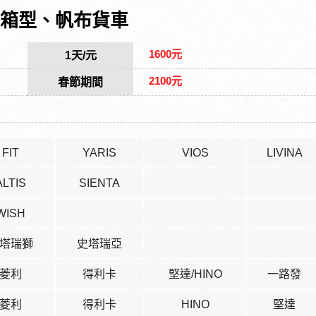
箱型、帆布貨車
1600元
1天/元
2100元
春節期間
FIT
YARIS
VIOS
LIVINA
ALTIS
SIENTA
WISH
塔瑞獅
史塔瑞亞
菱利
得利卡
堅達/HINO
一路發
菱利
得利卡
HINO
堅達