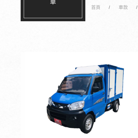
車
首頁
車款