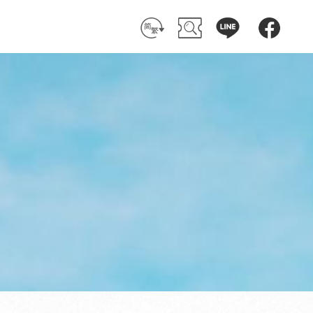
简 体
搜 尋
客 服
粉絲團