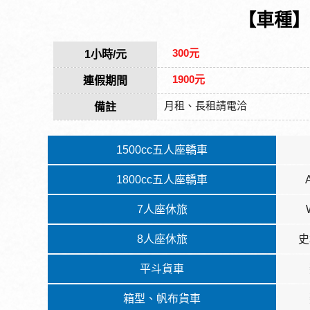
【車種】
300元
1小時/元
1900元
連假期間
月租、長租請電洽
備註
1500cc五人座轎車
1800cc五人座轎車
7人座休旅
8人座休旅
史
平斗貨車
箱型、帆布貨車