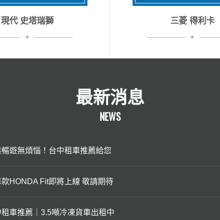
現代 史塔瑞獅
三菱 得利卡
最新消息
NEWS
鬆暢遊無煩惱！台中租車推薦給您
款HONDA Fit即將上線 敬請期待
中租車推薦｜3.5噸冷凍貨車出租中