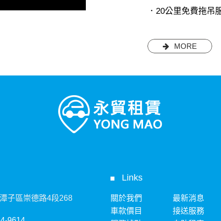
．20公里免費拖吊
MORE
Links
潭子區崇德路4段268
關於我們
最新消息
車款價目
接送服務
34-9614