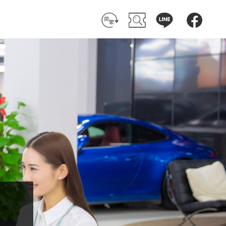
简 体
搜 尋
客 服
粉絲團