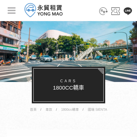
简 体
搜 尋
客 服
CARS
1800CC轎車
首頁
車款
1800cc轎車
國瑞 SIENTA