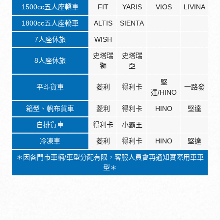
1500cc五人座轎車
FIT
YARIS
VIOS
LIVINA
1800cc五人座轎車
ALTIS
SIENTA
7人座休旅
WISH
史塔瑞
史塔瑞
8人座休旅
獅
亞
堅
平斗貨車
菱利
得利卡
一路發
達/HINO
箱型、帆布貨車
菱利
得利卡
HINO
堅達
自排貨車
得利卡
小霸王
冷凍車
菱利
得利卡
HINO
堅達
＊因各門市車輛/車型分配有限，客服人員會再通知實際用車車
型＊