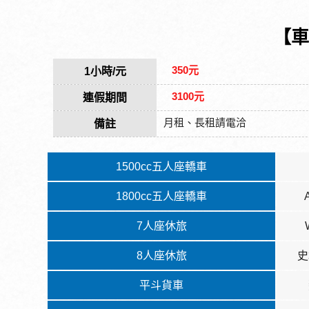
【車
350元
1小時/元
3100元
連假期間
月租、長租請電洽
備註
1500cc五人座轎車
1800cc五人座轎車
7人座休旅
8人座休旅
史
平斗貨車