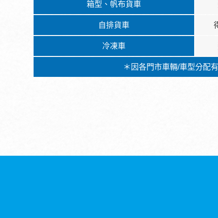
箱型、帆布貨車
自排貨車
冷凍車
＊因各門市車輛/車型分配