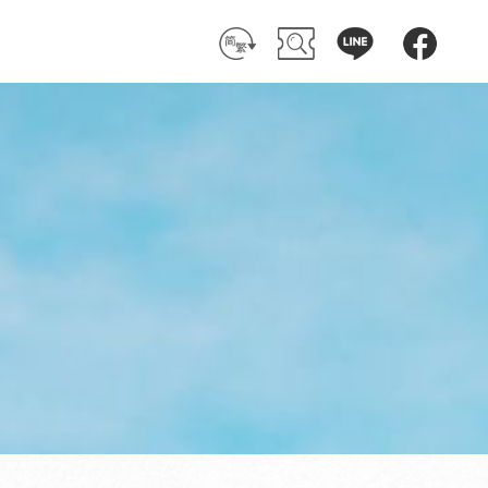
简 体
搜 尋
客 服
粉絲團