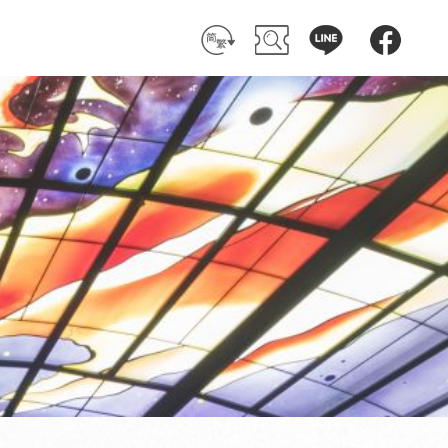
简 体
搜 尋
客 服
粉絲團