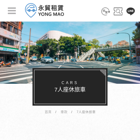
简 体
搜 尋
客 服
CARS
7人座休旅車
首頁
車款
7人座休旅車